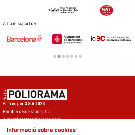
Diapositiva 1 de 2
Amb el suport de
Diapositiva 2 de 7
© Tres per 3 S.A 2023
Rambla dels Estudis, 115
suport@teatrepoliorama.com
Informació sobre cookies