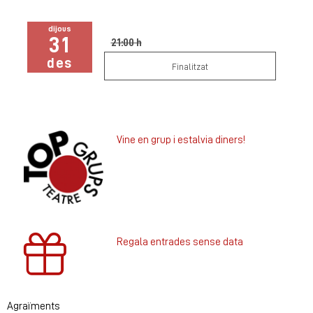
dijous
31
21:00 h
des
Finalitzat
Vine en grup i estalvia diners!
Regala entrades sense data
Agraïments