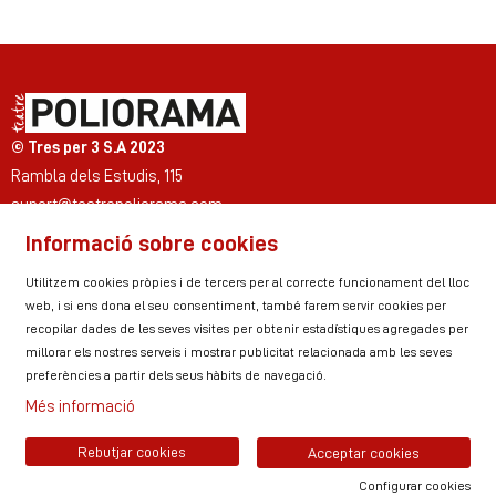
© Tres per 3 S.A 2023
Rambla dels Estudis, 115
suport@teatrepoliorama.com
Informació sobre cookies
Link a instagram
Link a youtube
Link a twitter
Link a facebook
Link a ticktok
Link a linkedin
Utilitzem cookies pròpies i de tercers per al correcte funcionament del lloc
web, i si ens dona el seu consentiment, també farem servir cookies per
recopilar dades de les seves visites per obtenir estadístiques agregades per
millorar els nostres serveis i mostrar publicitat relacionada amb les seves
Sitemap
Avís Legal
Ús de Cookies
preferències a partir dels seus hàbits de navegació.
Política de privacitat
Contactar
Zona personal
Més informació
Rebutjar cookies
Acceptar cookies
Configurar cookies