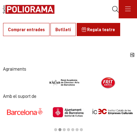
Cerca
Comprar entrades
Butlletí
Regala teatre
C
Agraïments
Diapositiva 1 de 2
Amb el suport de
Diapositiva 2 de 7