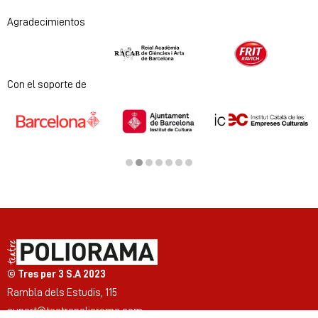
Agradecimientos
Diapositiva 1 de 2
Con el soporte de
Diapositiva 2 de 7
© Tres per 3 S.A 2023
Rambla dels Estudis, 115
suport@teatrepoliorama.com