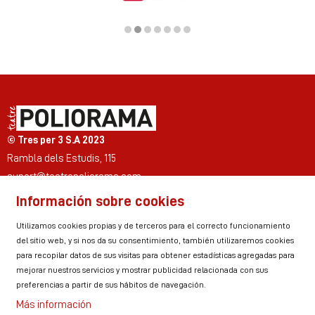
Diapositiva 2 de 7
© Tres per 3 S.A 2023
Rambla dels Estudis, 115
suport@teatrepoliorama.com
Información sobre cookies
Link a instagram
Link a youtube
Link a twitter
Link a facebook
Link a ticktok
Link a linkedin
Utilizamos cookies propias y de terceros para el correcto funcionamiento
del sitio web, y si nos da su consentimiento, también utilizaremos cookies
para recopilar datos de sus visitas para obtener estadísticas agregadas para
mejorar nuestros servicios y mostrar publicidad relacionada con sus
Sitemap
Aviso Legal
Uso de Cookies
preferencias a partir de sus hábitos de navegación.
Política de privacidad
Contactar
Zona personal
Más información