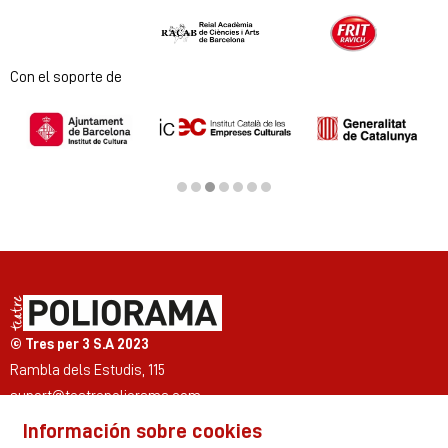
Diapositiva 1 de 2
Con el soporte de
Diapositiva 3 de 7
© Tres per 3 S.A 2023
Rambla dels Estudis, 115
suport@teatrepoliorama.com
Información sobre cookies