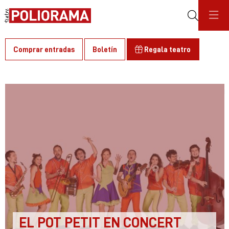
Buscar
Comprar entradas
Boletín
Regala teatro
C
EL POT PETIT EN CONCERT