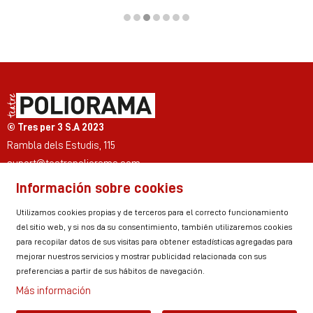
Diapositiva 3 de 7
© Tres per 3 S.A 2023
Rambla dels Estudis, 115
suport@teatrepoliorama.com
Información sobre cookies
Link a instagram
Link a youtube
Link a twitter
Link a facebook
Link a ticktok
Link a linkedin
Utilizamos cookies propias y de terceros para el correcto funcionamiento
del sitio web, y si nos da su consentimiento, también utilizaremos cookies
para recopilar datos de sus visitas para obtener estadísticas agregadas para
mejorar nuestros servicios y mostrar publicidad relacionada con sus
Sitemap
Aviso Legal
Uso de Cookies
preferencias a partir de sus hábitos de navegación.
Política de privacidad
Contactar
Zona personal
Más información