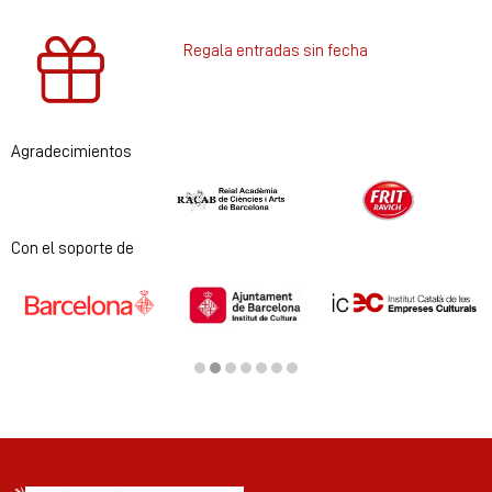
Regala entradas sin fecha
Agradecimientos
Diapositiva 1 de 2
Con el soporte de
Diapositiva 2 de 7