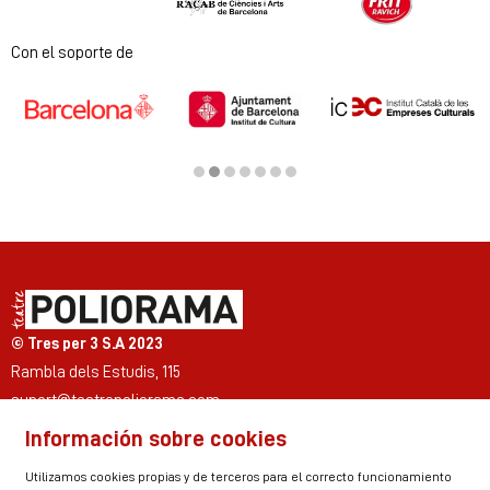
Diapositiva 1 de 2
Con el soporte de
Diapositiva 2 de 7
© Tres per 3 S.A 2023
Rambla dels Estudis, 115
suport@teatrepoliorama.com
Información sobre cookies
Link a instagram
Link a youtube
Link a twitter
Link a facebook
Link a ticktok
Link a linkedin
Utilizamos cookies propias y de terceros para el correcto funcionamiento