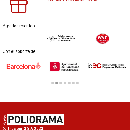
Agradecimientos
Diapositiva 1 de 2
Con el soporte de
Diapositiva 2 de 7
© Tres per 3 S.A 2023