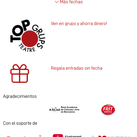
Más fechas
Ven en grupo y ahorra dinero!
Regala entradas sin fecha
Agradecimientos
Diapositiva 1 de 2
Con el soporte de