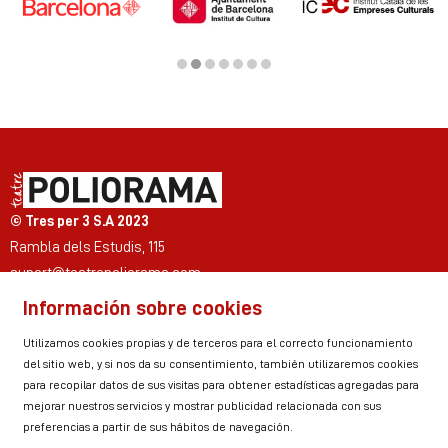
Diapositiva 2 de 7
© Tres per 3 S.A 2023
Rambla dels Estudis, 115
suport@teatrepoliorama.com
Información sobre cookies
Link a instagram
Link a youtube
Link a twitter
Link a facebook
Link a ticktok
Link a linkedin
Utilizamos cookies propias y de terceros para el correcto funcionamiento
del sitio web, y si nos da su consentimiento, también utilizaremos cookies
para recopilar datos de sus visitas para obtener estadísticas agregadas para
mejorar nuestros servicios y mostrar publicidad relacionada con sus
Sitemap
Aviso Legal
Uso de Cookies
preferencias a partir de sus hábitos de navegación.