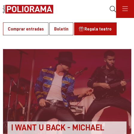
Buscar
Comprar entradas
Boletín
Regala teatro
C
I WANT U BACK - MICHAEL