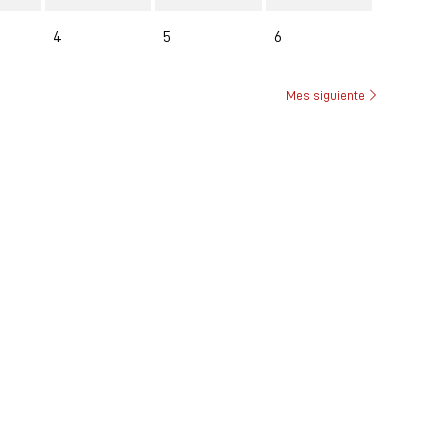
4
5
6
Mes siguiente