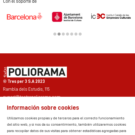
Diapositiva 1 de 2
Con el soporte de
Diapositiva 2 de 7
© Tres per 3 S.A 2023
Rambla dels Estudis, 115
suport@teatrepoliorama.com
Información sobre cookies
Link a instagram
Link a youtube
Link a twitter
Link a facebook
Link a ticktok
Link a linkedin
Utilizamos cookies propias y de terceros para el correcto funcionamiento
del sitio web, y si nos da su consentimiento, también utilizaremos cookies
para recopilar datos de sus visitas para obtener estadísticas agregadas para