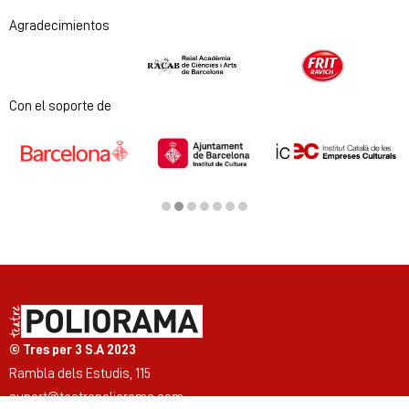
Agradecimientos
Diapositiva 1 de 2
Con el soporte de
Diapositiva 2 de 7
© Tres per 3 S.A 2023
Rambla dels Estudis, 115
suport@teatrepoliorama.com