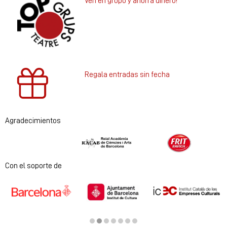
Ven en grupo y ahorra dinero!
Regala entradas sin fecha
Agradecimientos
Diapositiva 1 de 2
Con el soporte de