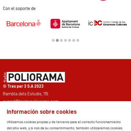
Diapositiva 1 de 2
Con el soporte de
Diapositiva 2 de 7
© Tres per 3 S.A 2023
Rambla dels Estudis, 115
suport@teatrepoliorama.com
Información sobre cookies
Link a instagram
Link a youtube
Link a twitter
Link a facebook
Link a ticktok
Link a linkedin
Utilizamos cookies propias y de terceros para el correcto funcionamiento
del sitio web, y si nos da su consentimiento, también utilizaremos cookies