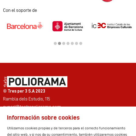
Diapositiva 1 de 2
Con el soporte de
Diapositiva 2 de 7
© Tres per 3 S.A 2023
Rambla dels Estudis, 115
suport@teatrepoliorama.com
Información sobre cookies
Link a instagram
Link a youtube
Link a twitter
Link a facebook
Link a ticktok
Link a linkedin
Utilizamos cookies propias y de terceros para el correcto funcionamiento
del sitio web, y si nos da su consentimiento, también utilizaremos cookies