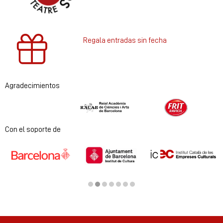
Regala entradas sin fecha
Agradecimientos
Diapositiva 1 de 2
Con el soporte de
Diapositiva 2 de 7