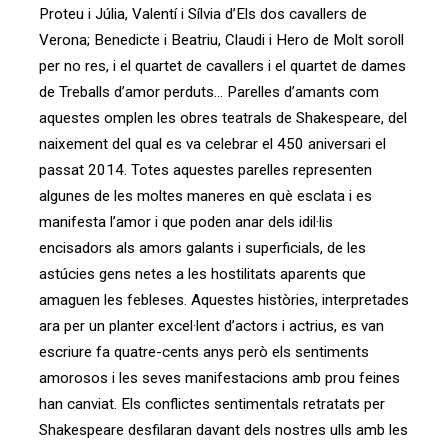
Proteu i Júlia, Valentí i Sílvia d’Els dos cavallers de
Verona; Benedicte i Beatriu, Claudi i Hero de Molt soroll
per no res, i el quartet de cavallers i el quartet de dames
de Treballs d’amor perduts... Parelles d’amants com
aquestes omplen les obres teatrals de Shakespeare, del
naixement del qual es va celebrar el 450 aniversari el
passat 2014. Totes aquestes parelles representen
algunes de les moltes maneres en què esclata i es
manifesta l’amor i que poden anar dels idil·lis
encisadors als amors galants i superficials, de les
astúcies gens netes a les hostilitats aparents que
amaguen les febleses. Aquestes històries, interpretades
ara per un planter excel·lent d’actors i actrius, es van
escriure fa quatre-cents anys però els sentiments
amorosos i les seves manifestacions amb prou feines
han canviat. Els conflictes sentimentals retratats per
Shakespeare desfilaran davant dels nostres ulls amb les