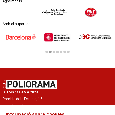
Agraïments
Diapositiva 1 de 2
Amb el suport de
Diapositiva 2 de 7
© Tres per 3 S.A 2023
Rambla dels Estudis, 115
suport@teatrepoliorama.com
Informació sobre cookies