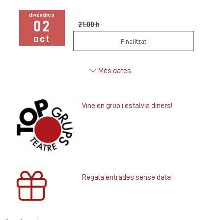
divendres
02
21:00 h
oct
Finalitzat
Més dates
Vine en grup i estalvia diners!
Regala entrades sense data