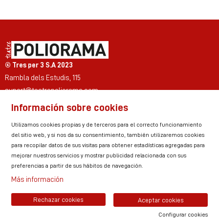
© Tres per 3 S.A 2023
Rambla dels Estudis, 115
suport@teatrepoliorama.com
Información sobre cookies
Link a instagram
Link a youtube
Link a twitter
Link a facebook
Link a ticktok
Link a linkedin
Utilizamos cookies propias y de terceros para el correcto funcionamiento
del sitio web, y si nos da su consentimiento, también utilizaremos cookies
para recopilar datos de sus visitas para obtener estadísticas agregadas para
mejorar nuestros servicios y mostrar publicidad relacionada con sus
Sitemap
Aviso Legal
Uso de Cookies
preferencias a partir de sus hábitos de navegación.
Política de privacidad
Contactar
Zona personal
Más información
Rechazar cookies
Aceptar cookies
Configurar cookies