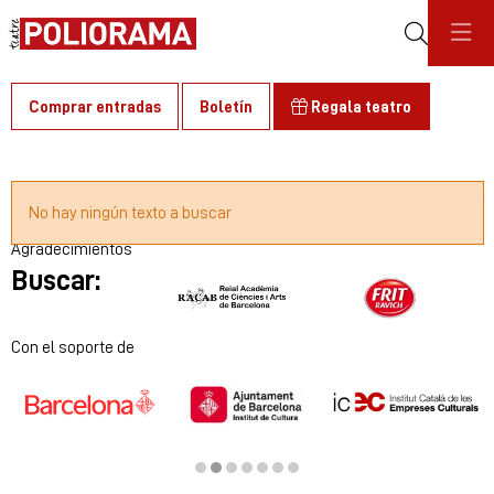
Buscar
Comprar entradas
Boletín
Regala teatro
C
No hay ningún texto a buscar
Agradecimientos
Buscar:
Diapositiva 1 de 2
Con el soporte de
Diapositiva 2 de 7