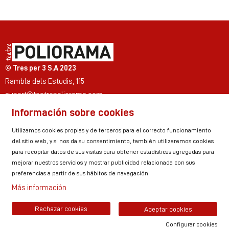
© Tres per 3 S.A 2023
Rambla dels Estudis, 115
suport@teatrepoliorama.com
Información sobre cookies
Link a instagram
Link a youtube
Link a twitter
Link a facebook
Link a ticktok
Link a linkedin
Utilizamos cookies propias y de terceros para el correcto funcionamiento
del sitio web, y si nos da su consentimiento, también utilizaremos cookies
para recopilar datos de sus visitas para obtener estadísticas agregadas para
mejorar nuestros servicios y mostrar publicidad relacionada con sus
Sitemap
Aviso Legal
Uso de Cookies
preferencias a partir de sus hábitos de navegación.
Política de privacidad
Contactar
Zona personal
Más información
Rechazar cookies
Aceptar cookies
Configurar cookies