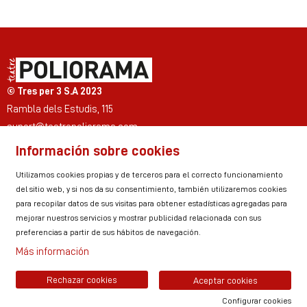
© Tres per 3 S.A 2023
Rambla dels Estudis, 115
suport@teatrepoliorama.com
Información sobre cookies
Link a instagram
Link a youtube
Link a twitter
Link a facebook
Link a ticktok
Link a linkedin
Utilizamos cookies propias y de terceros para el correcto funcionamiento
del sitio web, y si nos da su consentimiento, también utilizaremos cookies
para recopilar datos de sus visitas para obtener estadísticas agregadas para
mejorar nuestros servicios y mostrar publicidad relacionada con sus
Sitemap
Aviso Legal
Uso de Cookies
preferencias a partir de sus hábitos de navegación.
Política de privacidad
Contactar
Zona personal
Más información
Rechazar cookies
Aceptar cookies
Configurar cookies