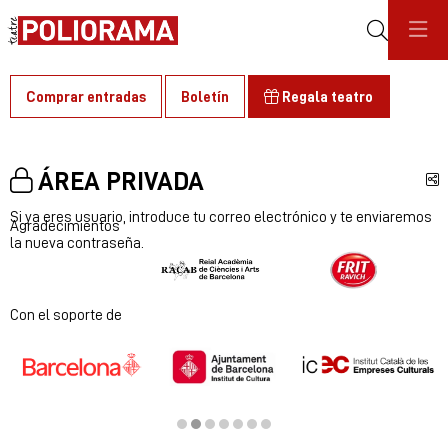
Buscar
Comprar entradas
Boletín
Regala teatro
ÁREA PRIVADA
C
Si ya eres usuario, introduce tu correo electrónico y te enviaremos
Agradecimientos
la nueva contraseña.
Diapositiva 1 de 2
Con el soporte de
Diapositiva 2 de 7