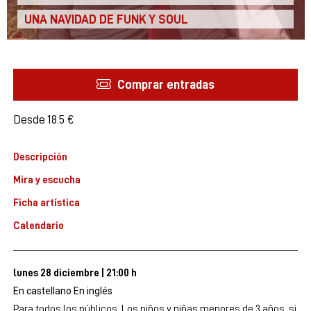
UNA NAVIDAD DE FUNK Y SOUL
Comprar entradas
Desde
Desde
18.5 €
Descripción
Mira y escucha
Ficha artística
Calendario
lunes 28 diciembre
|
21:00 h
En castellano
En inglés
Para todos los públicos. Los niños y niñas menores de 3 años, si