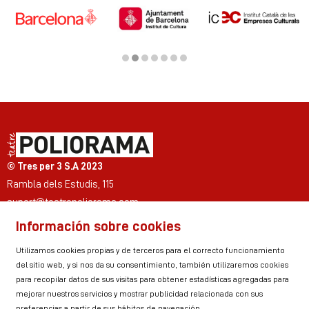
Diapositiva 2 de 7
© Tres per 3 S.A 2023
Rambla dels Estudis, 115
suport@teatrepoliorama.com
Información sobre cookies
Link a instagram
Link a youtube
Link a twitter
Link a facebook
Link a ticktok
Link a linkedin
Utilizamos cookies propias y de terceros para el correcto funcionamiento
del sitio web, y si nos da su consentimiento, también utilizaremos cookies
para recopilar datos de sus visitas para obtener estadísticas agregadas para
mejorar nuestros servicios y mostrar publicidad relacionada con sus
Sitemap
Aviso Legal
Uso de Cookies
preferencias a partir de sus hábitos de navegación.